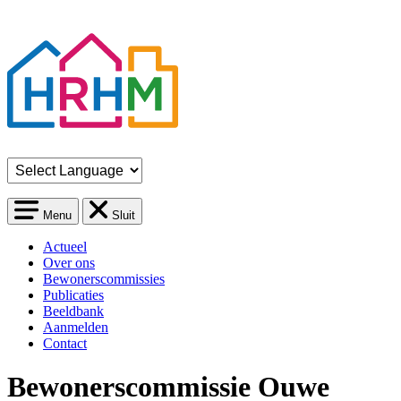
Menu
Sluit
Actueel
Over ons
Bewonerscommissies
Publicaties
Beeldbank
Aanmelden
Contact
Bewonerscommissie Ouwe